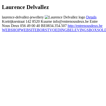
Laurence Delvallez
laurence-delvallez-jewellery
Details
Kortrijksestraat 142
8520 Kuurne
info@entrenousdeux.be
Entre
Nous Deux
056 49 00 40
BE0834.354.507
http://entrenousdeux.be
WEBSHOP
WEBSITE
BORSTVOEDING
BELEVINGSBOX
SOL